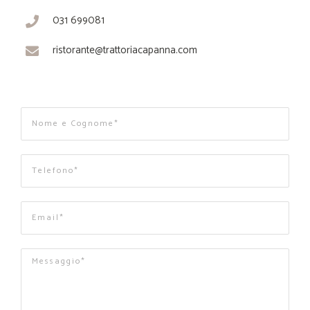
031 699081
ristorante@trattoriacapanna.com
HOME
BANCHETTI
MENU
ASPORTO E DOMICILIO
EVENTI